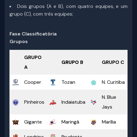
Dois grupos (A e B), com quatro equipes, e um
grupo (C), com três equipes;
Fase Classificatória
Grupos
GRUPO
GRUPO
B
GRUPO C
A
Cooper
Tozan
N. Curitiba
N. Blue
Pinheiros
Indaiatuba
Jays
Gigante
Maringá
Marília
Londrina
Prudente