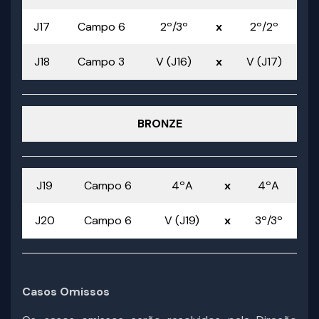
J17
Campo 6
2º/3º
x
2º/2º
J18
Campo 3
V (J16)
x
V (J17)
BRONZE
J19
Campo 6
4ºA
x
4ºA
J20
Campo 6
V (J19)
x
3º/3º
Casos Omissos