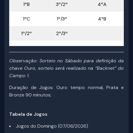
1ºB
3º/2º
4ºA
1ºC
1º/3º
4ºB
1º/2º
2º/3º
Observação: Sorteio no Sábado para definição da
chave Ouro, sorteio será realizado na “Backnet” do
Campo 1
.
Duração de Jogos: Ouro tempo normal, Prata e
Bronze 90 minutos;
Tabela de Jogos
Jogos do Domingo (07/06/2026)