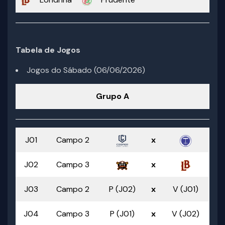
Tabela de Jogos
Jogos do Sábado (06/06/2026)
Grupo A
J01
Campo 2
x
J02
Campo 3
x
J03
Campo 2
P (J02)
x
V (J01)
J04
Campo 3
P (J01)
x
V (J02)