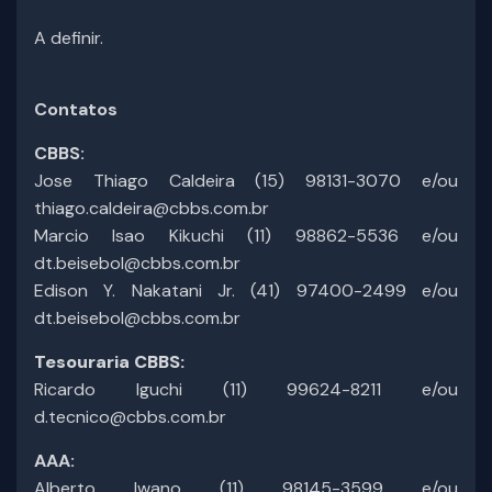
A definir.
Contatos
CBBS:
Jose Thiago Caldeira (15) 98131-3070 e/ou
thiago.caldeira@cbbs.com.br
Marcio Isao Kikuchi (11) 98862-5536 e/ou
dt.beisebol@cbbs.com.br
Edison Y. Nakatani Jr. (41) 97400-2499 e/ou
dt.beisebol@cbbs.com.br
Tesouraria CBBS:
Ricardo Iguchi (11) 99624-8211 e/ou
d.tecnico@cbbs.com.br
AAA:
Alberto Iwano (11) 98145-3599 e/ou