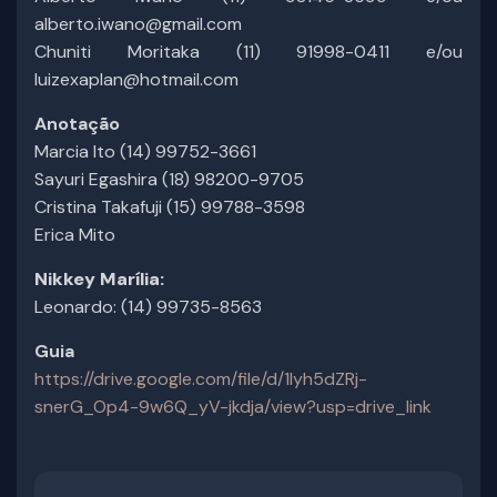
alberto.iwano@gmail.com
Chuniti Moritaka (11) 91998-0411 e/ou
luizexaplan@hotmail.com
Anotação
Marcia Ito (14) 99752-3661
Sayuri Egashira (18) 98200-9705
Cristina Takafuji (15) 99788-3598
Erica Mito
Nikkey Marília:
Leonardo: (14) 99735-8563
Guia
https://drive.google.com/file/d/1lyh5dZRj-
snerG_Op4-9w6Q_yV-jkdja/view?usp=drive_link