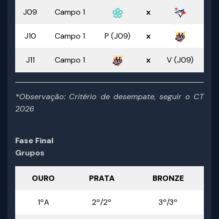
J09
Campo 1
x
J10
Campo 1
P (J09)
x
J11
Campo 1
x
V (J09)
*Observação: Critério de desempate, seguir o CT
2026
Fase Final
Grupos
OURO
PRATA
BRONZE
1ºA
2º/2º
3º/3º