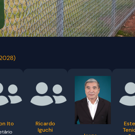
 2028)
n Ito
Ricardo
Est
Iguchi
Teni
etário