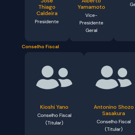
José
Alberto
Ge
Thiago
Yamamoto
Caldeira
Vice-
Presidente
Presidente
Geral
Conselho Fiscal
Kioshi Yano
Antonino Shozo
Sasakura
Conselho Fiscal
Conselho Fiscal
(Titular)
(Titular)