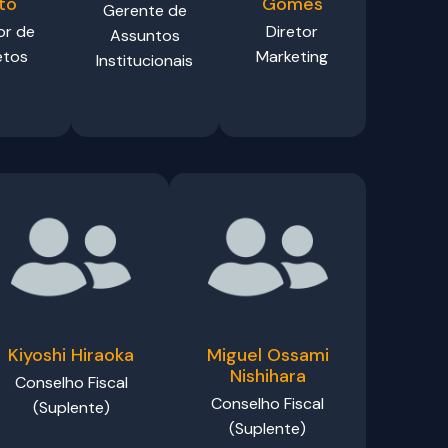
to
Gomes
Gerente de
or de
Diretor
Assuntos
etos
Marketing
Institucionais
Kiyoshi Hiraoka
Miguel Ossami
Nishihara
Conselho Fiscal
Conselho Fiscal
(Suplente)
(Suplente)