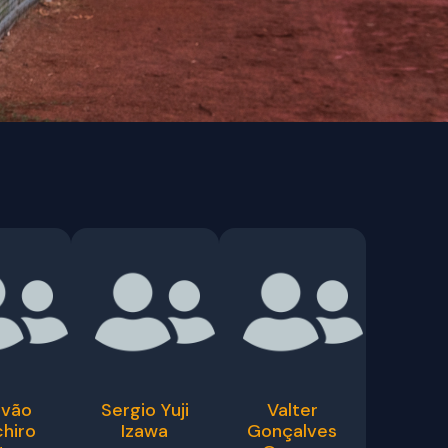
evão
Sergio Yuji
Valter
chiro
Izawa
Gonçalves