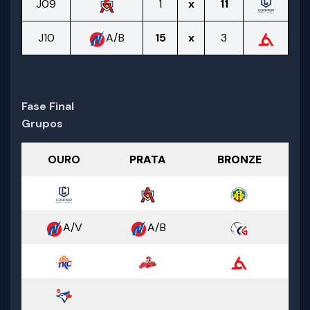
J09
1
x
11
J10
A/B
15
x
3
Fase Final
Grupos
OURO
PRATA
BRONZE
A/V
A/B