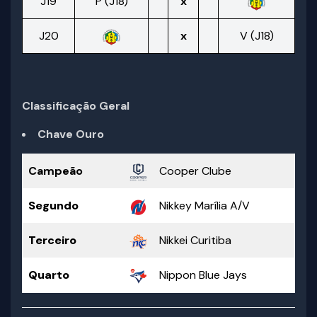
J19
P (J18)
x
J20
x
V (J18)
Classificação Geral
Chave Ouro
Campeão
Cooper Clube
Segundo
Nikkey Marília A/V
Terceiro
Nikkei Curitiba
Quarto
Nippon Blue Jays