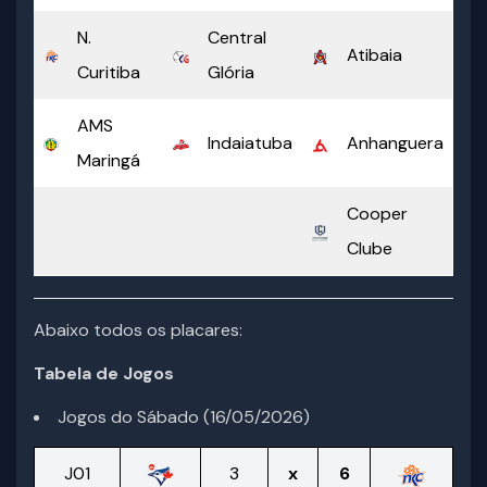
N.
Central
Atibaia
Curitiba
Glória
AMS
Indaiatuba
Anhanguera
Maringá
Cooper
Clube
Abaixo todos os placares:
Tabela de Jogos
Jogos do Sábado (16/05/2026)
J01
3
x
6