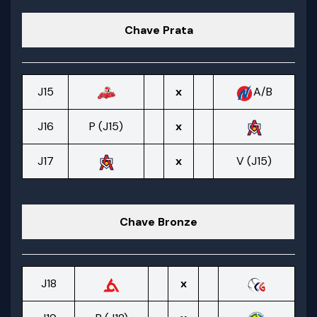
Chave Prata
J15
x
A/B
J16
P (J15)
x
J17
x
V (J15)
Chave Bronze
J18
x