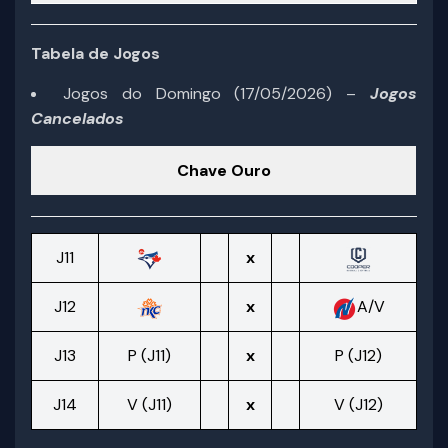
Tabela de Jogos
Jogos do Domingo (17/05/2026) –
Jogos
Cancelados
Chave Ouro
J11
x
J12
x
A/V
J13
P (J11)
x
P (J12)
J14
V (J11)
x
V (J12)