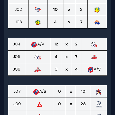
J02
10
x
2
J03
4
x
7
J04
A/V
12
x
2
J05
4
x
7
J06
0
x
4
A/V
J07
A/B
0
x
10
J09
0
x
28