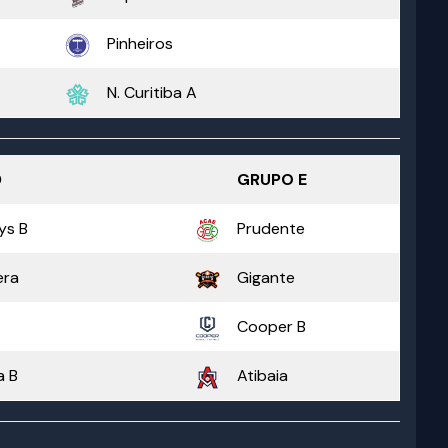
Pinheiros
N. Curitiba A
D
GRUPO E
ys B
Prudente
era
Gigante
Cooper B
a B
Atibaia