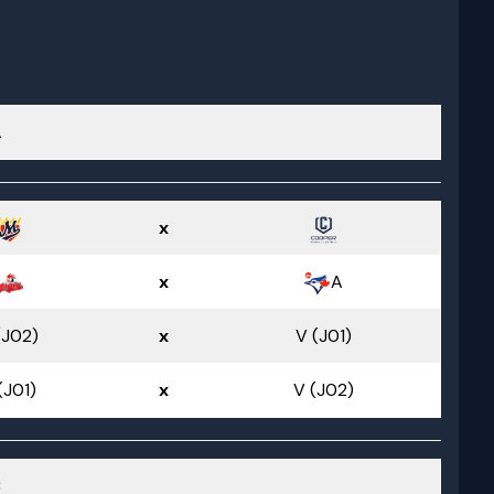
A
x
x
A
(J02)
x
V (J01)
(J01)
x
V (J02)
B