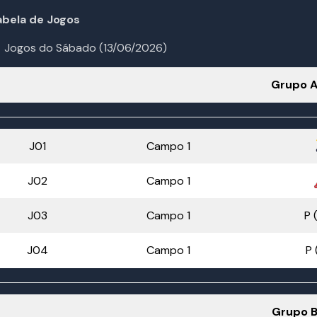
abela de Jogos
Jogos do Sábado (13/06/2026)
Grupo 
J01
Campo 1
J02
Campo 1
J03
Campo 1
P 
J04
Campo 1
P 
Grupo 