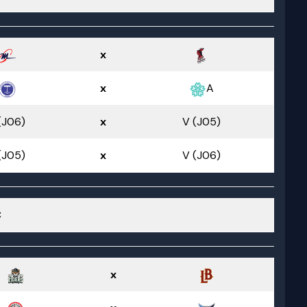
x
x
A
(J06)
x
V (J05)
(J05)
x
V (J06)
C
x