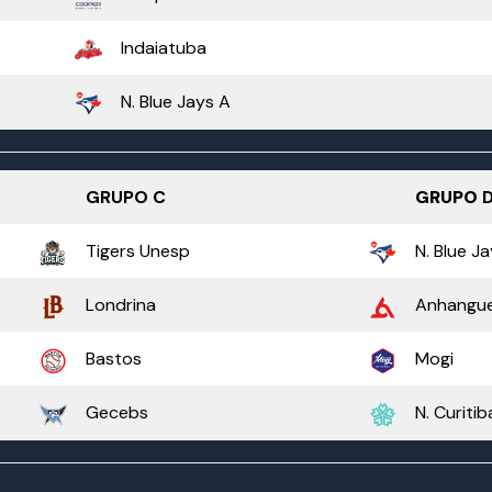
Indaiatuba
N. Blue Jays A
GRUPO C
GRUPO
Tigers Unesp
N. Blue Ja
Londrina
Anhangu
Bastos
Mogi
Gecebs
N. Curitib