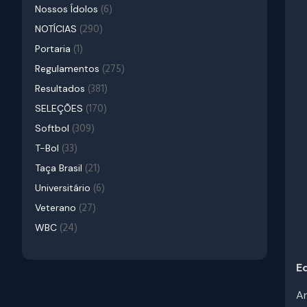
(6)
Nossos Ídolos
(290)
NOTÍCIAS
(1)
Portaria
(275)
Regulamentos
(381)
Resultados
(170)
SELEÇÕES
(309)
Softbol
(33)
T-Bol
(21)
Taça Brasil
(6)
Universitário
(27)
Veterano
(24)
WBC
E
An