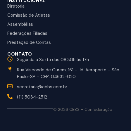
INSTITUCIONAL
Diretoria
Comissão de Atletas
Assembléias
Federações Filiadas
Prestação de Contas
CONTATO
Segunda a Sexta das 08:30h às 17h
Rua Visconde de Ourem, 161 – Jd. Aeroporto – São
Paulo-SP – CEP: 04632-020
secretaria@cbbs.com.br
(11) 5034-2512
© 2026 CBBS – Confederação
Brasileira de Beisebol e Softbol.
Todos os direitos reservados.