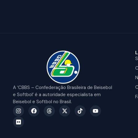
S
C
N
C
A ‘CBBS – Confederação Brasileira de Beisebol
e Softbol’ é a autoridade especialista em
F
Beisebol e Softbol no Brasil.