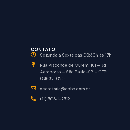
CONTATO
Segunda a Sexta das 08:30h às 17h
Rua Visconde de Ourem, 161 – Jd.
Aeroporto – São Paulo-SP – CEP:
04632-020
secretaria@cbbs.com.br
(11) 5034-2512
© 2026 CBBS – Confederação Brasileira de Beisebol e