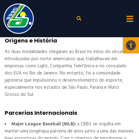
Abr
Origens e História
As duas modalidades chegaram ao Brasil no início do século XX,
introduzidas por norte-americanos que trabalhavam em
empresas como Light, Companhia Telefônica e no consulado
dos EUA no Rio de Janeiro. No entanto, foi a comunidade
japonesa que impulsionou o desenvolvimento do esporte,
especialmente nos estados de São Paulo, Paraná e Mato
Grosso do Sul.
Parcerias Internacionais
Major League Baseball (MLB):
a CBBS se orgulha em
manter uma longínqua parceria de anos junto a uma das maiores
ligas esportivas do mundo. Com o objetivo de impulsionar o